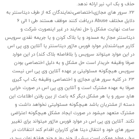
حذف و بک اپ نیر ارائه ندهد.
22. سرور های مجازی،اختصاصی،نمایندگان که از طرف دیتاسنتر به
دلایل مختلف Abuse دریافت کنند موظف هستند طی 1 الی 6
ساعت نهایت مشکل را حل نمایند در غیر اینصورت شرکت و
دیتاسنتر مجاز به مسدود و یا بلاک کردن و یا جریمه نقدی سرویس
کاربر میباشند(در موارد فورس ماژور دیتاسنتر یا آنلاین وی پی اس
در این موارد میتواند سرویس را بلافاصله بلاک کند) در این موارد
صرفا وظیفه خریدار است حل مشکل و به دلیل اختصاصی بودن
سرویس هیچگونه مسئولیتی بر عهده آنلاین وی پی اس نیست
23. در کلیه سرور های مجازی و اختصاصی وظیفه بک اپ گیری
صرفا به عهده مشترک است و آنلاین وی پی اس در صورت خرابی
هارد سرور و یا هر مشکل دیگر که باعث از بین رفتن اطلاعات این
دسته از مشتریان باشد هیچگونه مسئولیتی نخواهد داشت و
مشترک متعهد میشود در صورت ایجاد مشکل هیچگونه اعتراضی
نکند. آنلاین وی پی اس در موارد فورس ماژور میتواند برای تغییر
سرور های خود و انتقال دیتا های کاربران اقدام کند انتقالات در
برخی موارد ممکن است بیش از چند روز و چند هفته زمان ببرد در