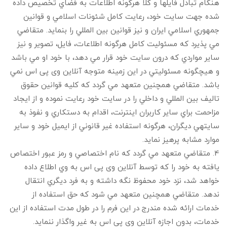
هنگام تبادل فايلها و كلا هرگونه اطلاعات به فضاي تخصيص داده
شده جهت سايت خود، رعايت كامل شئونات اسلامي و قوانين
جمهوري اسلامي ايران و نيز قوانين بين المللي را بنمايد. متقاضي
مي پذيرد كه مسئوليت كامل هرگونه اطلاعات، فايل، تصوير و نيز
ساير مواردي كه درون سايت خود قرار مي دهد، با خود او مي باشد
و هيچگونه مسئوليتي در اين زمينه متوجه آنلاین وی پی اس نمي
باشد. متقاضي همچنين متعهد مي گردد كه كليه قوانين حقوق
تاليف بين المللي و داخلي را در سايت خود رعايت نموده و از ايجاد
مزاحمت براي ساير كاربران اينترنت، اقدام به دستكاري و نفوذ به
سايتهي ديگران، هرگونه استفاده غير قانوني از ايميل خود و ساير
موارد مشابه پرهيز نمايد.
4. متقاضي متعهد مي گردد كه نام اختصاصي و رمز عبور اختصاص
يافته به خود را كه توسط آنلاین وی پی اس به وي اطلاع داده
خواهد شد، نزد خود محفوظ نگه داشته و به فرد ديگري انتقال
ندهد. متقاضي همچنين متعهد مي شود كه حق استفاده از
خدمات ارائه شده مندرج در اين فرم را در طول مدت استفاده از اين
خدمات، بدون اجازه آنلاین وی پی اس به غير واگذار ننمايد.