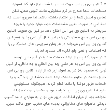
5. آنلاین وی پی اس جهت تماس با شما، نياز دارد كه همواره
مشخصات شما مندرج در فرم سفارش، مانند آدرس محل، تلفن
تماس و ايميل شما را در اختيار داشته باشد. لذا ضروري است كه
متقاضي در صورت تغيير مشخصات خود، موارد جديد را هرچه
سريعتر به آنلاین وی پی اس اطلاع دهد در غير اين صورت آنلاین
وی پی اس هيچ مسئوليتي را در اين قبال آن نمي پذيرد.همچنین
آنلاین وی پی اس میتواند در هر زمان سرویس های مشترکانی را
که اطلاعات واقعی وارد نکرده اند مسدود نمایند.
6. در صورتيكه پس از ارائه خدمات مندرج در فرم جاري توسط
آنلاین وی پی اس به هر علتي چه بين المللي و چه داخلي، از قبيل
(ولي نه محدود به) شرايط نمونه زير كه از اراده آنلاین وی پی اس
خارج باشند، در تداوم خدمات ارائه شده خدشه اي وارد آيد و يا
خدمات مزبور موقتا يا دائما قطع گردند، هيچگونه مسئوليتي
متوجه آنلاین وی پی اس نخواهد بود و مشمول عودت هزینه
نخواهد بود. از ميان اتفاقات مزبور مي توان به مواردي مانند آسيب
ديدگي ماهواره هاي مخابراتي، پديده هاي مخرب جوي مانند سيل،
آتش سوزي، طوفانهاي خورشيدي، تغييرات در لايه ازون و ...،