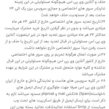
حذف و آنلاین وی پی اس هیچگونه مسئولیتی در این زمینه
ندارد(در سرور های اختصاصی و مجازی سرویس بین یک الی 24
ساعت بعد از مسدودیت حذف خواهد شد).
26.تاریخ تمدید سرور های اختصاصی خارج از کشور 24 هر ماه
میلادی میباشد و بدون در نظر گرفتن تاریخ خرید مشترک میبایست
حداکثر 24 هر ماه میلادی سرور تمدید شود در غیر اینصورت آنلاین
وی پی اس مسئولیتی در قبال تمدید بعد از این تاریخ یا حذف و از
دست رفتن دیتا سرور اختصاصی خارج نخواهد داشت.
27.در صورت اعمال هرگونه تحریم بر روی سرور های اختصاصی
خارج از کشور آنلاین وی پی اس هیچگونه مسئولیتی در این قبال
نداشته و کلیه موارد متحمل شده بر مشترک در این شرایط بر عهده
مشترک میباشد
28. در کلیه سرویس های هاست و نمایندگی داخل و خارج از ایران
آنلاین وی پی اس صرفا جهت جلوگیری از ارسال ایمیل های
ناخواسته(Spam) فانکشن mail و phpmail مسدود میباشد لازم به
ذکر است برای ارسال ایمیل از طریق اسکریپت های تحت وب
میبایست از Smtp استفاده نمائید(دقت نمائید بسته بودن این