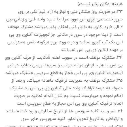
هزینه امکان پذیر نیست)
33. در صورت بروز مشکل فنی و نیاز به ازام تیم فنی بر روی
سروراختصاصی ایران این مورد صرفا با تایید واحد فنی و زمانی بین
2 الی 5 روز کاری به دلایل فنی امکان پذیر میباشد.مشترک موظف
است از دیتا موجود در سرور در مکانی جز تجهیزات آنلاین وی پی
اس بک آپ گیری نمائید و در صورت بروز هرگونه نقص مسئولیتی
بر عهده آنلاین وی پی اس نمیباشد
34. مشترک موظف است در صورت اعلام شکایت از طرف آنلاین وی
پی اس یا هر سازمان مرتبط مراتب را سریعا بررسی نمائید در غیر
اینصورت آنلاین وی پی اس مجاز به قطع سرویس مشترک میباشد
35. مشترک موظف به مدیریت ترافیک ماهانه میباشد و بعد از
مصرف 80 درصد ترافیک واحد مالی آنلاین وی پی اس به مشترک
اعلام نموده و میبایست نسبت به شارژ اقدام نمائید در صورت
اتمام ترافیک آنلاین وی پی اس مجاز به قطع سرویس است
36. سر رسید کلیه سرویس ها از تاریخ سفارش و پرداخت میباشد
و ارتباطی به تاریخ تحویل ندارد. کلیه سروریس های سرور
اختصاصی در روز سر رسید در صورت عدم تمدید مسدود و در صورت