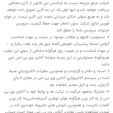
شرکت مبلغ جریمه نسبت به شکستن این قانون از کاربر مخاطی
دریافت خواهد شد.و تنها فول بک اپ به کاربر تحویل داده خواهد
شد و به هیچ عنوان امکان میزبانی مجدد این کاربر نیست. در موارد
فورس ماژور شرکت بدون اخطار جهت حفظ کیفیت سرویس
میتواند سرویس شما را معلق کند
8. مسئوليت فايلها و مطالب موجود در سايت بر عهده شماست.
گرفتن نسخه پشتيبان، تعويض كلمه عبور هر چند وقت يكبار و ...،
بر عهده شماست و در صورت بروز هرگونه مشكلي از سوي اين موارد،
هيچگونه مسئوليتي در اين زمينه متوجه آنلاین وی پی اس نمي
باشد.
9. اسناد و دفاتر و گزارشات و همچنين عمليات الكترونيکي ضبط
شده در سيستم كامپيوتري آنلاین وی پی اس در مقابل ادعاي
کاربران، سند و دليل معتبر خواهند بود.
10. مشترک متعهد میگردد در تیکت ها و روابط خود با آنلاین وی پی
اس از به کار بردن هرگونه موارد توهین آمیز،فحاشی،به کار بردن
کلمات نادرست و همچنین شوخی های نامربوط خودداری کند در
صورت مشاهده چنین مواردی آنلاین وی پی اس مجاز است حساب